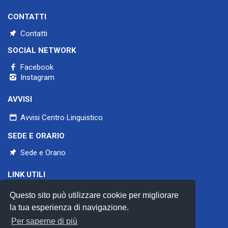
CONTATTI
Contatti
SOCIAL NETWORK
Facebook
Instagram
AVVISI
Avvisi Centro Linguistico
SEDE E ORARIO
Sede e Orario
LINK UTILI
Università di Pavia
Questo sito può utilizzare cookie per migliorare
Aiclu
CercleS
la tua esperienza di navigazione.
Council of Europe
Per saperne di più
Privacy policy