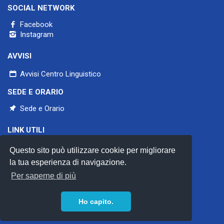
SOCIAL NETWORK
Facebook
Instagram
AVVISI
Avvisi Centro Linguistico
SEDE E ORARIO
Sede e Orario
LINK UTILI
Università di Pavia
Questo sito può utilizzare cookie per migliorare
Aiclu
CercleS
la tua esperienza di navigazione.
Council of Europe
Per saperne di più
Privacy policy
Procedure d'acquisto
Ho capito.