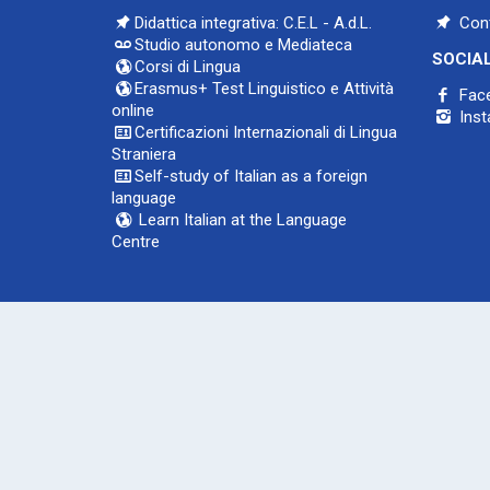
Didattica integrativa: C.E.L - A.d.L.
Cont
Studio autonomo e Mediateca
SOCIA
Corsi di Lingua
Erasmus+ Test Linguistico e Attività
Fac
online
Inst
Certificazioni Internazionali di Lingua
Straniera
Self-study of Italian as a foreign
language
Learn Italian at the Language
Centre