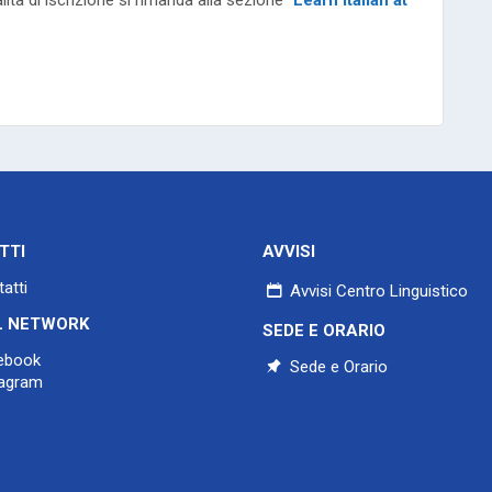
ità di iscrizione si rimanda alla sezione “
Learn Italian at
TTI
AVVISI
atti
Avvisi Centro Linguistico
L NETWORK
SEDE E ORARIO
ebook
Sede e Orario
agram