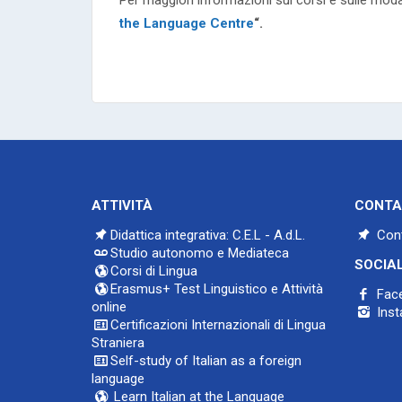
Per maggiori informazioni sui corsi e sulle modal
the Language Centre
“.
ATTIVITÀ
CONTA
Didattica integrativa: C.E.L - A.d.L.
Cont
Studio autonomo e Mediateca
SOCIA
Corsi di Lingua
Erasmus+ Test Linguistico e Attività
Fac
online
Inst
Certificazioni Internazionali di Lingua
Straniera
Self-study of Italian as a foreign
language
Learn Italian at the Language