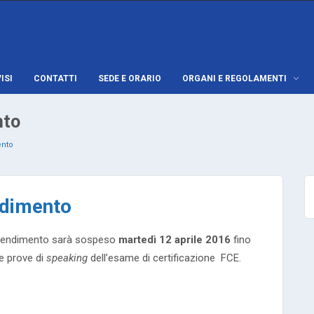
ISI
CONTATTI
SEDE E ORARIO
ORGANI E REGOLAMENTI
nto
ento
ndimento
apprendimento sarà sospeso
martedì 12 aprile 2016
fino
le prove di
speaking
dell’esame di certificazione FCE.