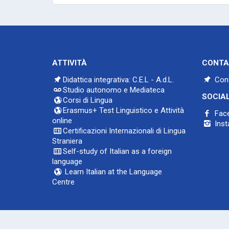
ATTIVITÀ
CONTA
Didattica integrativa: C.E.L - A.d.L.
Cont
Studio autonomo e Mediateca
SOCIA
Corsi di Lingua
Erasmus+ Test Linguistico e Attività
Fac
online
Inst
Certificazioni Internazionali di Lingua
Straniera
Self-study of Italian as a foreign
language
Learn Italian at the Language
Centre