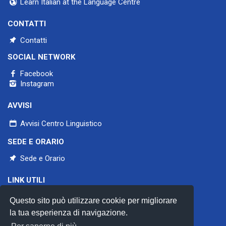
Learn Italian at the Language Centre
CONTATTI
Contatti
SOCIAL NETWORK
Facebook
Instagram
AVVISI
Avvisi Centro Linguistico
SEDE E ORARIO
Sede e Orario
LINK UTILI
Università di Pavia
Questo sito può utilizzare cookie per migliorare
Aiclu
CercleS
la tua esperienza di navigazione.
Council of Europe