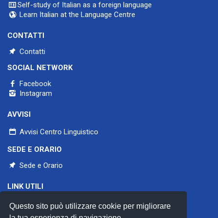
Self-study of Italian as a foreign language
Learn Italian at the Language Centre
CONTATTI
Contatti
SOCIAL NETWORK
Facebook
Instagram
AVVISI
Avvisi Centro Linguistico
SEDE E ORARIO
Sede e Orario
LINK UTILI
Università di Pavia
Questo sito può utilizzare cookie per migliorare
Aiclu
CercleS
la tua esperienza di navigazione.