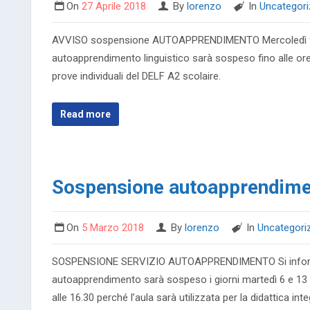
On
27 Aprile 2018
By
lorenzo
In
Uncategor
AVVISO sospensione AUTOAPPRENDIMENTO Mercoledì 9 ma
autoapprendimento linguistico sarà sospeso fino alle ore
prove individuali del DELF A2 scolaire.
Read more
Sospensione autoapprendime
On
5 Marzo 2018
By
lorenzo
In
Uncategori
SOSPENSIONE SERVIZIO AUTOAPPRENDIMENTO Si informano 
autoapprendimento sarà sospeso i giorni martedì 6 e 13 m
alle 16.30 perché l’aula sarà utilizzata per la didattica i