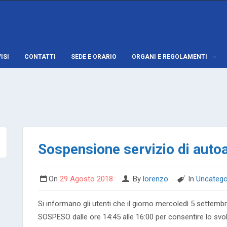
ISI
CONTATTI
SEDE E ORARIO
ORGANI E REGOLAMENTI
Sospensione servizio di aut
On
29 Agosto 2018
By
lorenzo
In
Uncatego
Si informano gli utenti che il giorno mercoledì 5 settemb
SOSPESO dalle ore 14:45 alle 16:00 per consentire lo svol