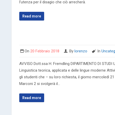
l’utenza per il disagio che ciò arrecherà.
Read more
On
20 Febbraio 2018
By
lorenzo
In
Uncateg
AVVISO Dott.ssa H. Fremdling DIPARTIMENTO DI STUDI U
Linguistica teorica, applicata e delle lingue moderne At
gli studenti che – su loro richiesta, il giorno mercoledì 21
Marconi 2 si svolgerà il…
Read more